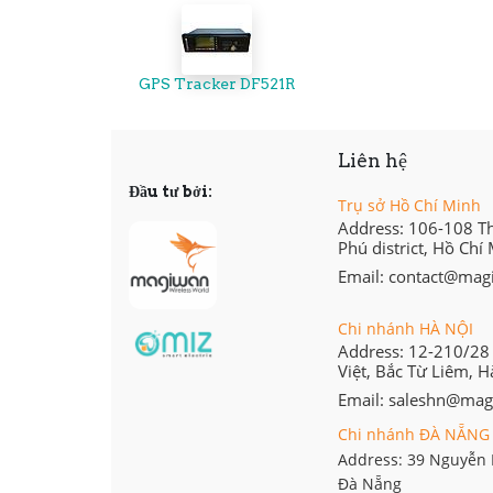
GPS Tracker DF521R
Liên hệ
Đầu tư bởi:
Trụ sở Hồ Chí Minh
Address: 106-108 T
Phú district, Hồ Chí
Email: contact@ma
Chi nhánh HÀ NỘI
Address: 12-210/2
Việt, Bắc Từ Liêm, H
Email: saleshn@ma
Chi nhánh ĐÀ NẴNG
Address: 39 Nguyễn 
Đà Nẵng