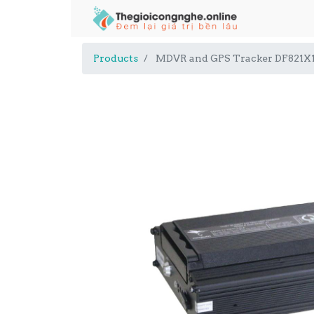
Products
MDVR and GPS Tracker DF821X