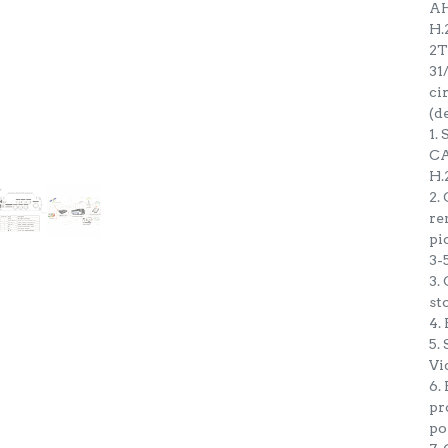
AH
H.
2T
31
ci
(d
1.
CA
H.
2.
re
pi
3-
3.
st
4.
5.
Vi
6.
pr
po