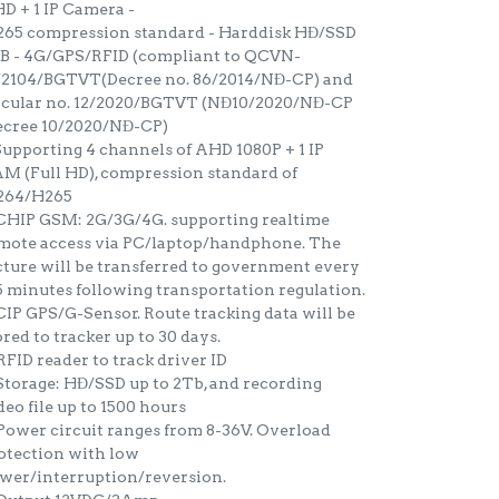
D + 1 IP Camera -
265 compression standard - Harddisk HĐ/SSD
B - 4G/GPS/RFID (compliant to QCVN-
/2104/BGTVT(Decree no. 86/2014/NĐ-CP) and
rcular no. 12/2020/BGTVT (NĐ10/2020/NĐ-CP
ecree 10/2020/NĐ-CP)
 Supporting 4 channels of AHD 1080P + 1 IP
M (Full HD), compression standard of
264/H265
 CHIP GSM: 2G/3G/4G. supporting realtime
mote access via PC/laptop/handphone. The
cture will be transferred to government every
5 minutes following transportation regulation.
 CIP GPS/G-Sensor. Route tracking data will be
ored to tracker up to 30 days.
 RFID reader to track driver ID
 Storage: HĐ/SSD up to 2Tb, and recording
deo file up to 1500 hours
 Power circuit ranges from 8-36V. Overload
otection with low
wer/interruption/reversion.