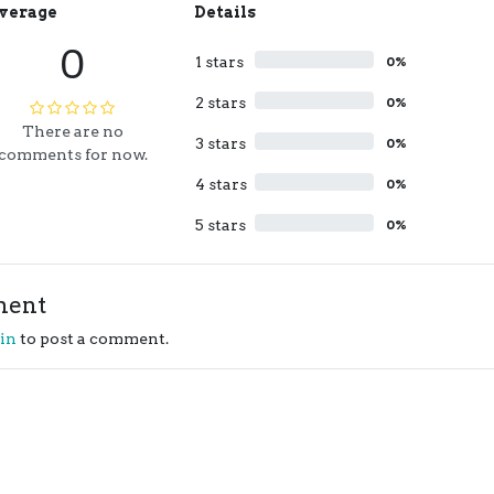
verage
Details
0
1 stars
0%
2 stars
0%
There are no
3 stars
0%
comments for now.
4 stars
0%
5 stars
0%
ment
 in
to post a comment.