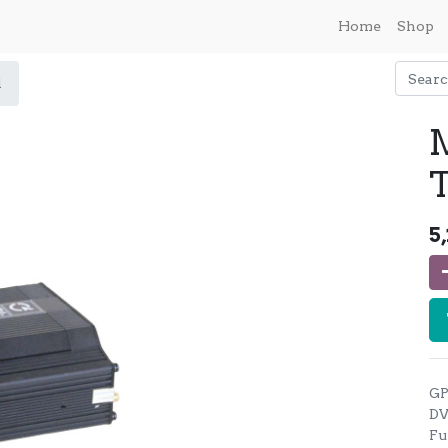
Home
Shop
1
5
GP
DV
Fu