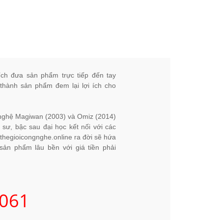
ích đưa sản phẩm trực tiếp đến tay
 thành sản phẩm đem lại lợi ích cho
g nghệ Magiwan (2003) và Omiz (2014)
 sư, bậc sau đại học kết nối với các
thegioicongnghe.online ra đời sẽ hứa
ản phẩm lâu bền với giá tiền phải
061