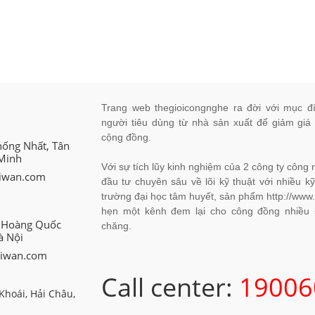
Trang web thegioicongnghe ra đời với mục đ
người tiêu dùng từ nhà sản xuất để giảm giá
cộng đồng.
hống Nhất, Tân
 Minh
Với sự tích lũy kinh nghiệm của 2 công ty côn
giwan.com
đầu tư chuyên sâu về lõi kỹ thuật với nhiều kỹ
trường đại học tâm huyết, sản phẩm http://www.
hẹn một kênh đem lại cho công đồng nhiều s
8 Hoàng Quốc
chăng.
à Nội
giwan.com
Call center:
19006
Khoái, Hải Châu,