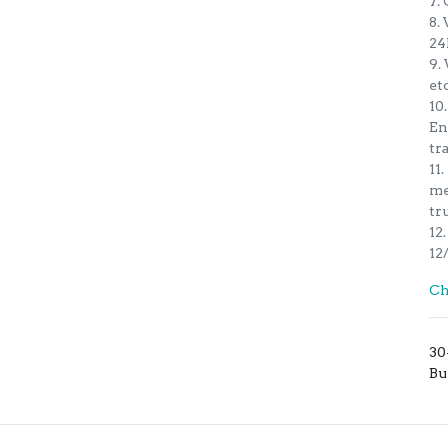
7.
8.
24
9.
etc
10
En
tra
11
me
tru
12
12
Ch
30
Bu