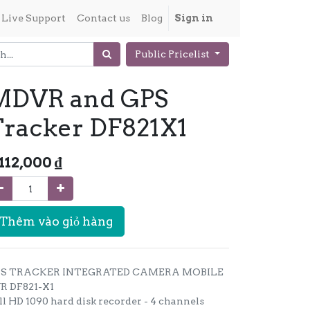
Live Support
Contact us
Blog
Sign in
Public Pricelist
MDVR and GPS
Tracker DF821X1
,112,000
₫
Thêm vào giỏ hàng
S TRACKER INTEGRATED CAMERA MOBILE
R DF821-X1
ll HD 1090 hard disk recorder - 4 channels