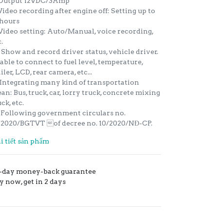
 Output 12VDC/3Amp
 Video recording after engine off: Setting up to
hours
 Video setting: Auto/Manual, voice recording,
.
. Show and record driver status, vehicle driver.
able to connect to fuel level, temperature,
iler, LCD, rear camera, etc...
. Integrating many kind of transportation
an: Bus, truck, car, lorry truck, concrete mixing
ck, etc.
. Following government circulars no.
/2020/BGTVT of decree no. 10/2020/NĐ-CP.
i tiết sản phẩm
-day money-back guarantee
y now, get in 2 days