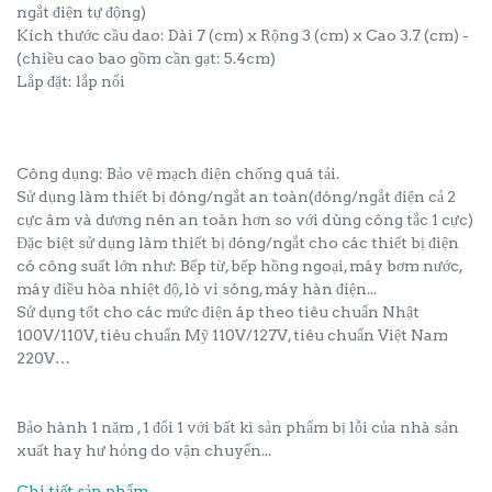
ngắt điện tự động)
Kích thước cầu dao: Dài 7 (cm) x Rộng 3 (cm) x Cao 3.7 (cm) -
(chiều cao bao gồm cần gạt: 5.4cm)
Lắp đặt: lắp nổi
Công dụng: Bảo vệ mạch điện chống quá tải.
Sử dụng làm thiết bị đóng/ngắt an toàn(đóng/ngắt điện cả 2
cực âm và dương nên an toàn hơn so với dùng công tắc 1 cực)
Đặc biệt sử dụng làm thiết bị đóng/ngắt cho các thiết bị điện
có công suất lớn như: Bếp từ, bếp hồng ngoại, máy bơm nước,
máy điều hòa nhiệt độ, lò vi sóng, máy hàn điện...
Sử dụng tốt cho các mức điện áp theo tiêu chuẩn Nhật
100V/110V, tiêu chuẩn Mỹ 110V/127V, tiêu chuẩn Việt Nam
220V…
Bảo hành 1 năm , 1 đổi 1 với bất kì sản phẩm bị lỗi của nhà sản
xuất hay hư hỏng do vận chuyển...
Chi tiết sản phẩm