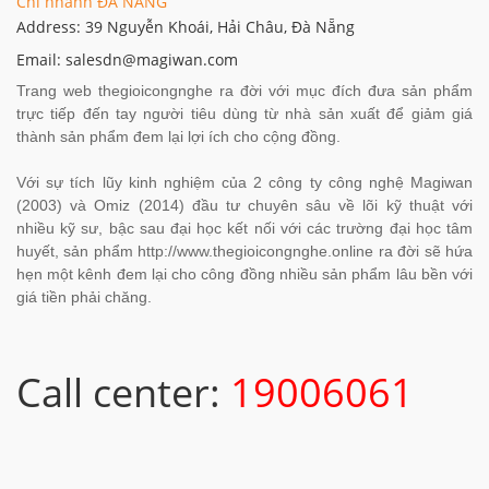
Chi nhánh ĐÀ NẴNG
Address: 39 Nguyễn Khoái, Hải Châu, Đà Nẵng
Email: salesdn@magiwan.com
Trang web thegioicongnghe ra đời với mục đích đưa sản phẩm
trực tiếp đến tay người tiêu dùng từ nhà sản xuất để giảm giá
thành sản phẩm đem lại lợi ích cho cộng đồng.
Với sự tích lũy kinh nghiệm của 2 công ty công nghệ Magiwan
(2003) và Omiz (2014) đầu tư chuyên sâu về lõi kỹ thuật với
nhiều kỹ sư, bậc sau đại học kết nối với các trường đại học tâm
huyết, sản phẩm http://www.thegioicongnghe.online ra đời sẽ hứa
hẹn một kênh đem lại cho công đồng nhiều sản phẩm lâu bền với
giá tiền phải chăng.
Call center:
19006061