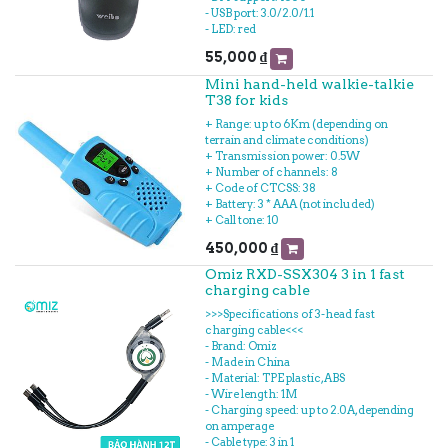
- USB port: 3.0/2.0/1.1
- LED: red
55,000
₫
Mini hand-held walkie-talkie
T38 for kids
+ Range: up to 6Km (depending on
terrain and climate conditions)
+ Transmission power: 0.5W
+ Number of channels: 8
+ Code of CTCSS: 38
+ Battery: 3 * AAA (not included)
+ Call tone: 10
450,000
₫
Omiz RXD-SSX304 3 in 1 fast
charging cable
>>>Specifications of 3-head fast
charging cable<<<
- Brand: Omiz
- Made in China
- Material: TPE plastic, ABS
- Wire length: 1M
- Charging speed: up to 2.0A, depending
on amperage
- Cable type: 3 in 1