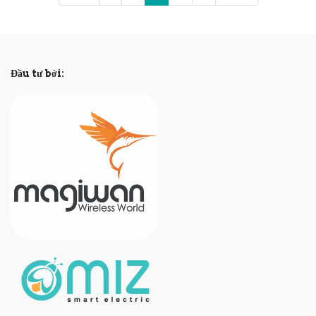
bị lỗi của nhà sản xuất hay hư hỏng do
vận chuyển...
Đầu tư bởi: