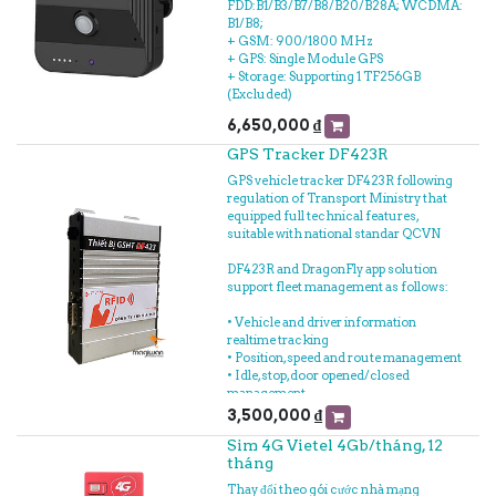
FDD:B1/B3/B7/B8/B20/B28A; WCDMA:
B1/B8;
+ GSM: 900/1800 MHz
+ GPS: Single Module GPS
+ Storage: Supporting 1 TF256GB
(Excluded)
6,650,000
₫
GPS Tracker DF423R
GPS vehicle tracker DF423R following
regulation of Transport Ministry that
equipped full technical features,
suitable with national standar QCVN
DF423R and DragonFly app solution
support fleet management as follows:
• Vehicle and driver information
realtime tracking
• Position, speed and route management
• Idle, stop, door opened/closed
management
• Driving time information of driver
3,500,000
₫
Sim 4G Vietel 4Gb/tháng, 12
In the additional, DF423R integrated
tháng
tracking management such as: fuel,
temperature, goods, concrete mixer
Thay đổi theo gói cước nhà mạng