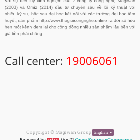
Với sự tích lũy kinh nghiệm của 2 công ty công nghệ Magiwan
(2003) và Omiz (2014) đầu tư chuyên sâu về lõi kỹ thuật với
nhiều kỹ sư, bậc sau đại học kết nối với các trường đại học tâm
huyết, sản phẩm http://www.thegioicongnghe.online ra đời sẽ hứa
hẹn một kênh đem lại cho công đồng nhiều sản phẩm lâu bền với
giá tiền phải chăng.
Call center:
19006061
Copyright ©
Magiwan Group
English
Powered by
, the #1
Open Source eCommerce
.