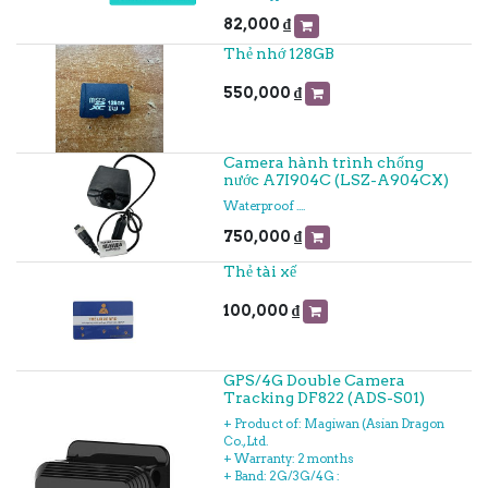
82,000
₫
Thẻ nhớ 128GB
550,000
₫
Camera hành trình chống
nước A7I904C (LSZ-A904CX)
Waterproof ....
750,000
₫
Thẻ tài xế
100,000
₫
GPS/4G Double Camera
Tracking DF822 (ADS-S01)
+ Product of: Magiwan (Asian Dragon
Co., Ltd.
+ Warranty: 2 months
+ Band: 2G/3G/4G :