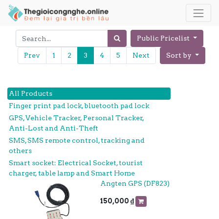
Public Pricelist
Prev
1
2
3
4
5
Next
Sort by
All Products
Finger print pad lock, bluetooth pad lock
GPS, Vehicle Tracker, Personal Tracker,
Anti-Lost and Anti-Theft
SMS, SMS remote control, tracking and
others
Smart socket: Electrical Socket, tourist
charger, table lamp and Smart Home
Angten GPS (DF823)
150,000
₫