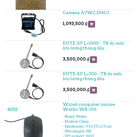
Camera A7WC204C1
1,093,500
₫
DUTE AF L=1000 - TB đo mức
lưu lượng thùng dầu
3,500,000
₫
DUTE AF L=700 - TB đo mức
lưu lượng thùng dầu
3,500,000
₫
Wired computer mouse
Weibo WB-016
- Brand: Weibo
- Made in China
- Dimensions: 9.5 x 5.5 x 2.5 cm
- Wire length: 1M
- DPI support: 1600