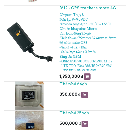
J612 - GPS trackers moto 4G
Chipset: Thụy Sĩ
Điện áp: 9~90VDC
Nhiệt độ hoạt động: -20°C ~ +55°C
Chuẩn khay sim: Micro
Pin: hoạt động 3.5 giờ
Kích thước: 79mm x 34.4mm x 15mm
Độ chính xác GPS
- Sai số vị trí: < 10m
- Sai số vận tốc: < 0.3m/s
Băng tần GSM
- GSM 850/900/1800/1900MHz
- LTE-TDD: B34/B38/B39/B40/B41
- LTE-FDD: B1/B3/B5/B8
Phụ kiện
1,950,000
₫
- Dây nguồn
Thẻ nhớ 64gb
- Miếng dán
- Hướng dẫn sử dụng
350,000
₫
Thẻ nhớ 256gb
500,000
₫