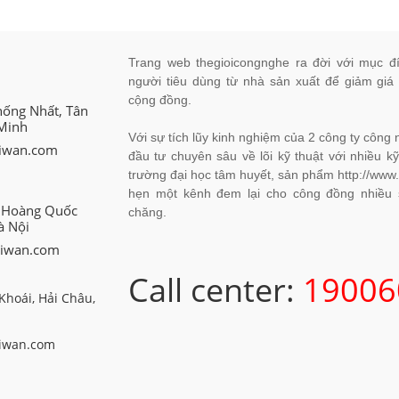
Trang web thegioicongnghe ra đời với mục đ
người tiêu dùng từ nhà sản xuất để giảm giá
cộng đồng.
hống Nhất, Tân
 Minh
Với sự tích lũy kinh nghiệm của 2 công ty côn
giwan.com
đầu tư chuyên sâu về lõi kỹ thuật với nhiều kỹ
trường đại học tâm huyết, sản phẩm http://www.
hẹn một kênh đem lại cho công đồng nhiều s
8 Hoàng Quốc
chăng.
à Nội
giwan.com
Call center:
19006
Khoái, Hải Châu,
iwan.com