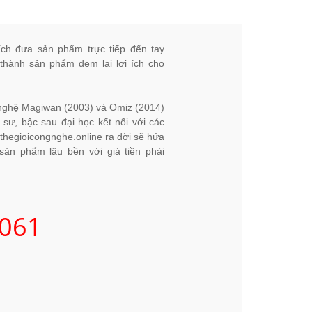
ích đưa sản phẩm trực tiếp đến tay
 thành sản phẩm đem lại lợi ích cho
g nghệ Magiwan (2003) và Omiz (2014)
 sư, bậc sau đại học kết nối với các
thegioicongnghe.online ra đời sẽ hứa
ản phẩm lâu bền với giá tiền phải
061